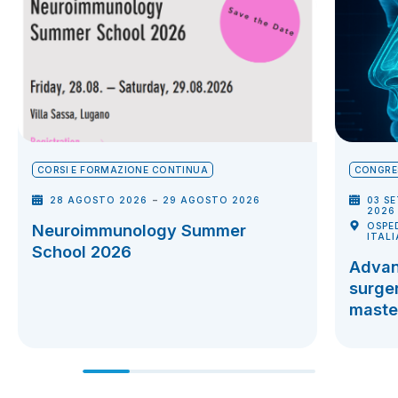
CORSI E FORMAZIONE CONTINUA
CONGRES
-
28 AGOSTO 2026
29 AGOSTO 2026
03 S
2026
Neuroimmunology Summer
OSPE
ITAL
School 2026
Advan
surger
maste