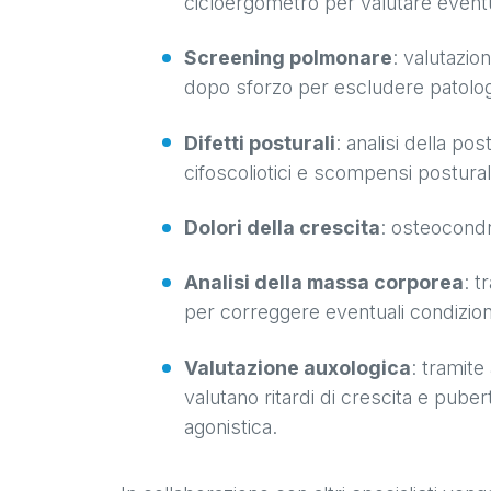
cicloergometro per valutare eventua
Screening polmonare
: valutazi
dopo sforzo per escludere patolog
Difetti posturali
: analisi della p
cifoscoliotici e scompensi postural
Dolori della crescita
: osteocondrit
Analisi della massa corporea
: 
per correggere eventuali condizio
Valutazione auxologica
: tramite
valutano ritardi di crescita e pube
agonistica.