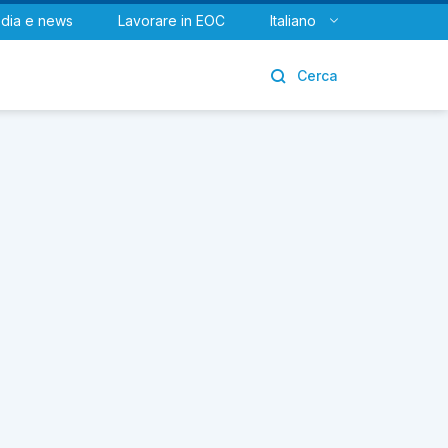
dia e news
Lavorare in EOC
Italiano
Urologia
Cerca