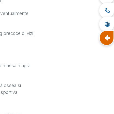
t.
 eventualmente
g precoce di vizi
 la massa magra
tà ossea si
 sportiva