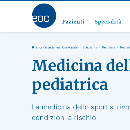
Clinic
Patolo
Geriat
Vai alla sezione
Clinica
Radiol
Pazienti
Specialità
Ente Ospedaliero Cantonale
Specialità
Pediatria
Pediat
Medicina del
pediatrica
La medicina dello sport si rivo
condizioni a rischio.