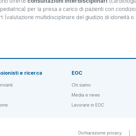
gono offerte
consultazioni interdisciplinari
(cardiologi
diatrica) per la presa a carico di pazienti con condizion
valutazione multidisciplinare del giudizio di idoneità o 
sionisti e ricerca
EOC
nvianti
Chi siamo
Media e news
ione
Lavorare in EOC
Dichiarazione privacy