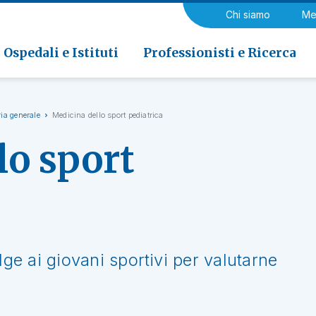
a di Riabilitazione EOC, Novaggio
gia
Chi siamo
Me
ria
Neurologia e Neurochirurgia
Medicina riabilitativa
 di Riabilitazione EOC, Faido
ogia e Medicina nucleare
Ospedali e Istituti
Professionisti e Ricerca
ria generale
Medicina dello sport pediatrica
lo sport
lge ai giovani sportivi per valutarne