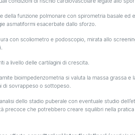
li condizioni di rischio cardiovascolare legate allo spor
one della funzione polmonare con spirometria basale ed
ie asmatiformi esacerbate dallo sforzo.
ostura con scoliometro e podoscopio, mirata allo screenin
i.
i a livello delle cartilagini di crescita.
tramite bioimpedenzometria si valuta la massa grassa e
ni di sovrappeso o sottopeso.
 analisi dello stadio puberale con eventuale studio dell’e
rtà precoce che potrebbero creare squilibri nella pratica