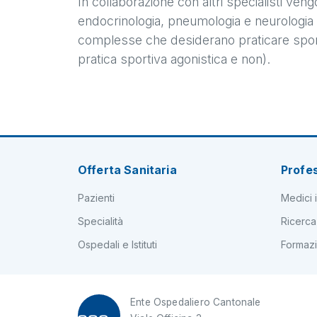
In collaborazione con altri specialisti ven
endocrinologia, pneumologia e neurologia pe
complesse che desiderano praticare sport (
pratica sportiva agonistica e non).
Offerta Sanitaria
Profes
Pazienti
Medici i
Specialità
Ricerca
Ospedali e Istituti
Formaz
Ente Ospedaliero Cantonale