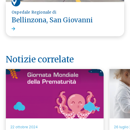
Ospedale Regionale di
Bellinzona, San Giovanni
Notizie correlate
22 ottobre 2024
26 luglio