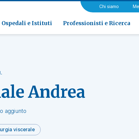
a di Riabilitazione EOC, Novaggio
gia
Chi siamo
Me
ria
Neurologia e Neurochirurgia
Medicina riabilitativa
 di Riabilitazione EOC, Faido
ogia e Medicina nucleare
Ospedali e Istituti
Professionisti e Ricerca
.
iale Andrea
o aggiunto
urgia viscerale