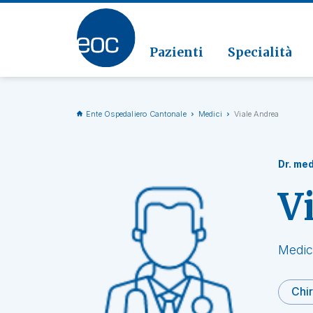
Clinic
Patolo
Geriat
Vai alla sezione
Clinica
Radiol
Pazienti
Specialità
Ente Ospedaliero Cantonale
Medici
Viale Andrea
Dr. med
V
Medic
Chir