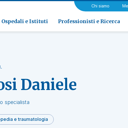
a di Riabilitazione EOC, Novaggio
gia
Chi siamo
Me
ria
Neurologia e Neurochirurgia
Medicina riabilitativa
 di Riabilitazione EOC, Faido
ogia e Medicina nucleare
Ospedali e Istituti
Professionisti e Ricerca
.
osi Daniele
o specialista
opedia e traumatologia