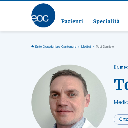
Clinic
Patolo
Geriat
Vai alla sezione
Clinica
Radiol
Pazienti
Specialità
Ente Ospedaliero Cantonale
Medici
Tosi Daniele
Dr. med
T
Medic
Ort