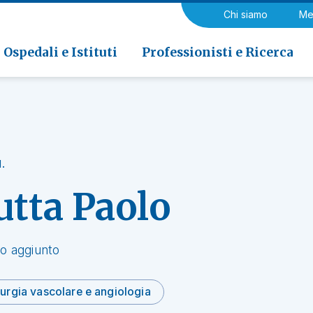
a di Riabilitazione EOC, Novaggio
gia
Chi siamo
Me
ria
Neurologia e Neurochirurgia
Medicina riabilitativa
 di Riabilitazione EOC, Faido
ogia e Medicina nucleare
Ospedali e Istituti
Professionisti e Ricerca
.
utta Paolo
o aggiunto
urgia vascolare e angiologia