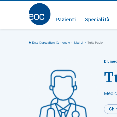
Clinic
Patolo
Geriat
Vai alla sezione
Clinica
Radiol
Pazienti
Specialità
Ente Ospedaliero Cantonale
Medici
Tutta Paolo
Dr. med
T
Medic
Chir