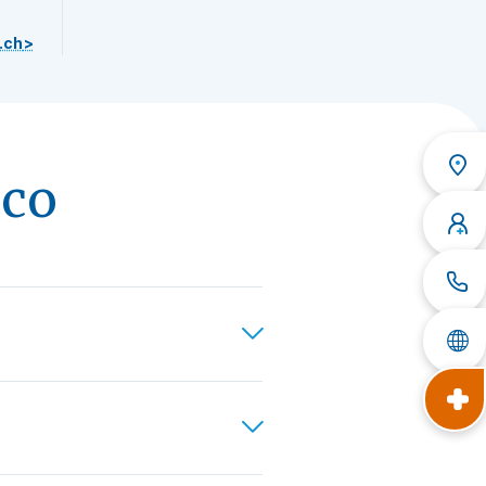
.ch
>
ico