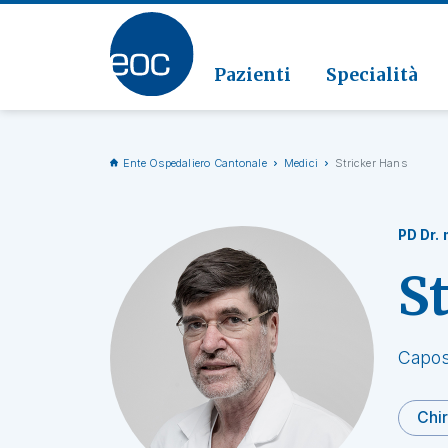
Clinic
Patolo
Geriat
Vai alla sezione
Clinica
Radiol
Pazienti
Specialità
Ente Ospedaliero Cantonale
Medici
Stricker Hans
PD Dr.
S
Capos
Chir