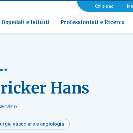
a di Riabilitazione EOC, Novaggio
gia
Chi siamo
Me
ria
Neurologia e Neurochirurgia
Medicina riabilitativa
 di Riabilitazione EOC, Faido
ogia e Medicina nucleare
Ospedali e Istituti
Professionisti e Ricerca
 med.
tricker Hans
ervizio
urgia vascolare e angiologia