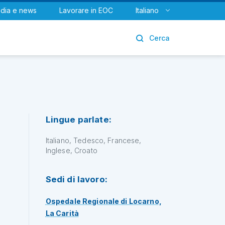
dia e news
Lavorare in EOC
Italiano
Urologia
Cerca
Lingue parlate:
Italiano, Tedesco, Francese,
Inglese, Croato
Sedi di lavoro:
Ospedale Regionale di Locarno,
La Carità