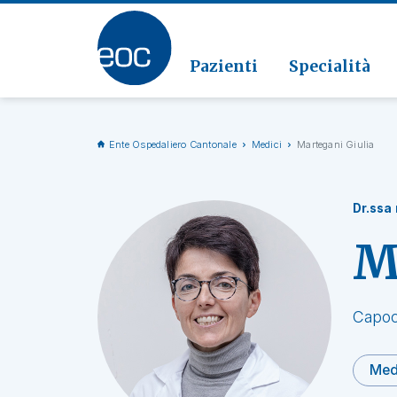
Clinic
Patolo
Geriat
Vai alla sezione
Clinica
Radiol
Pazienti
Specialità
Ente Ospedaliero Cantonale
Medici
Martegani Giulia
Dr.ssa
M
Capoc
Med