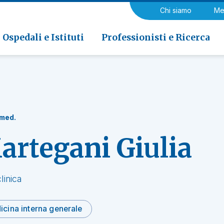
a di Riabilitazione EOC, Novaggio
gia
Chi siamo
Me
ria
Neurologia e Neurochirurgia
Medicina riabilitativa
 di Riabilitazione EOC, Faido
ogia e Medicina nucleare
Ospedali e Istituti
Professionisti e Ricerca
 med.
artegani Giulia
linica
icina interna generale