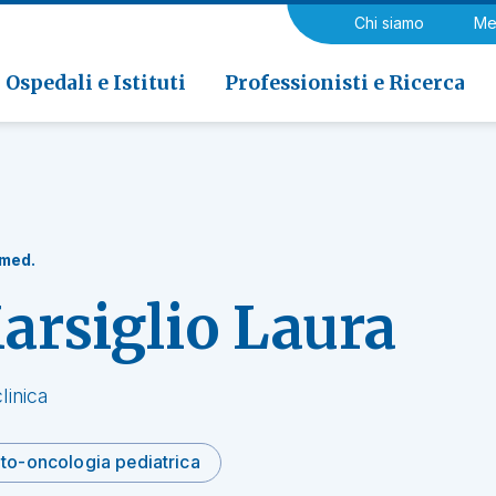
a di Riabilitazione EOC, Novaggio
gia
Chi siamo
Me
ria
Neurologia e Neurochirurgia
Medicina riabilitativa
 di Riabilitazione EOC, Faido
ogia e Medicina nucleare
Ospedali e Istituti
Professionisti e Ricerca
 med.
arsiglio Laura
linica
to-oncologia pediatrica