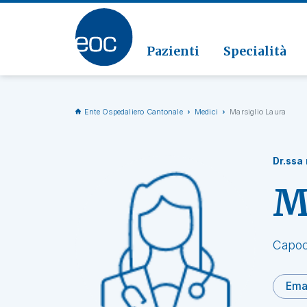
Clinic
Patolo
Geriat
Vai alla sezione
Clinica
Radiol
Pazienti
Specialità
Ente Ospedaliero Cantonale
Medici
Marsiglio Laura
Dr.ssa
M
Capoc
Ema