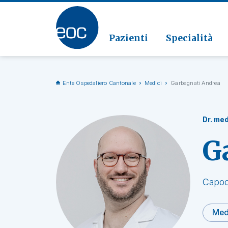
Clinic
Patolo
Geriat
Vai alla sezione
Clinica
Radiol
Pazienti
Specialità
Ente Ospedaliero Cantonale
Medici
Garbagnati Andrea
Dr. med
G
Capoc
Medi