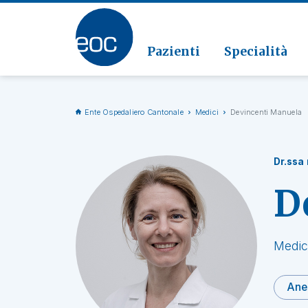
Clinic
Patolo
Geriat
Vai alla sezione
Clinica
Radiol
Pazienti
Specialità
Ente Ospedaliero Cantonale
Medici
Devincenti Manuela
Dr.ssa
D
Medic
Anes