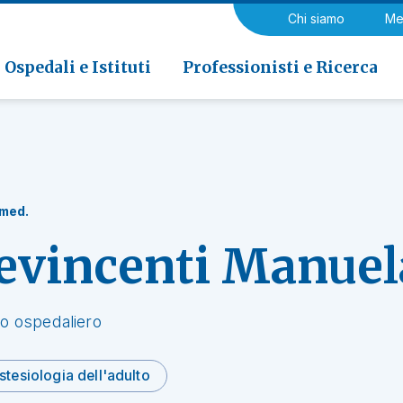
a di Riabilitazione EOC, Novaggio
gia
Chi siamo
Me
ria
Neurologia e Neurochirurgia
Medicina riabilitativa
 di Riabilitazione EOC, Faido
ogia e Medicina nucleare
Ospedali e Istituti
Professionisti e Ricerca
 med.
evincenti Manuel
o ospedaliero
tesiologia dell'adulto