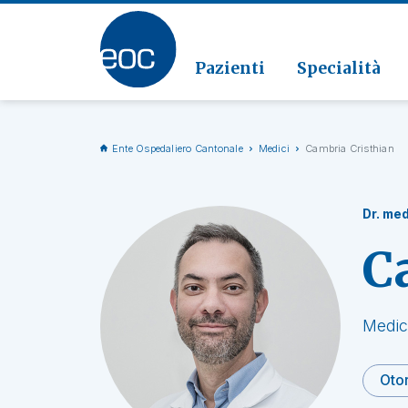
Clinic
Patolo
Geriat
Vai alla sezione
Clinica
Radiol
Pazienti
Specialità
Ente Ospedaliero Cantonale
Medici
Cambria Cristhian
Dr. med
C
Medic
Otor