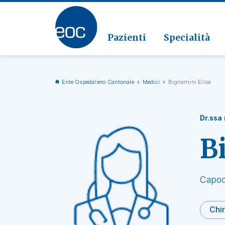
Clinic
Patolo
Geriat
Vai alla sezione
Clinica
Radiol
Pazienti
Specialità
Ente Ospedaliero Cantonale
Medici
Bignamini Elisa
Dr.ssa
B
Capoc
Chir