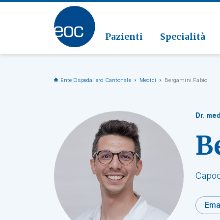
Clinic
Patolo
Geriat
Vai alla sezione
Clinica
Radiol
Pazienti
Specialità
Ente Ospedaliero Cantonale
Medici
Bergamini Fabio
Dr. med
B
Capoc
Ema