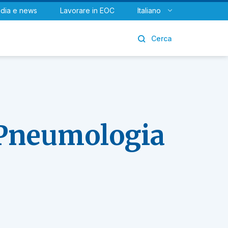
dia e news
Lavorare in EOC
Italiano
Urologia
Cerca
 Pneumologia