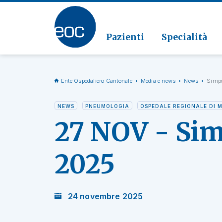
Clinic
Patolo
Geriat
Vai alla sezione
Clinica
Radiol
Pazienti
Specialità
Ente Ospedaliero Cantonale
Media e news
News
Simpo
NEWS
PNEUMOLOGIA
OSPEDALE REGIONALE DI 
27 NOV - Si
2025
24 novembre 2025