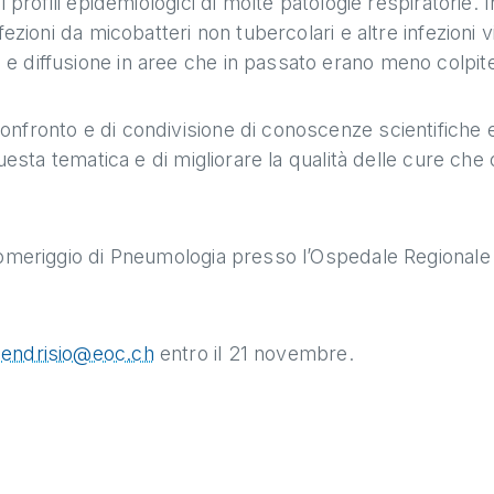
 profili epidemiologici di molte patologie respiratorie. I
ezioni da micobatteri non tubercolari e altre infezioni vi
e diffusione in aree che in passato erano meno colpit
nfronto e di condivisione di conoscenze scientifiche 
uesta tematica e di migliorare la qualità delle cure che 
pomeriggio di Pneumologia presso l’Ospedale Regionale d
endrisio@eoc.ch
entro il 21 novembre.