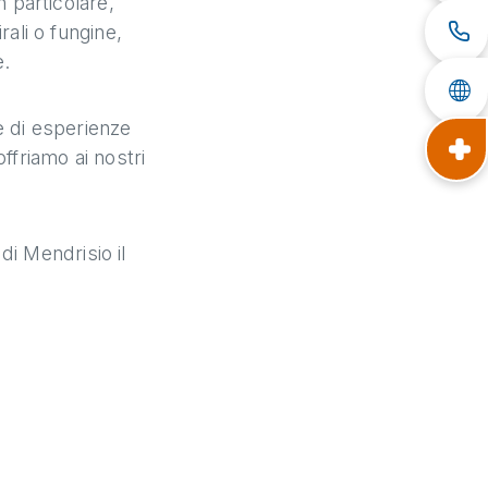
n particolare,
rali o fungine,
e.
e di esperienze
offriamo ai nostri
i Mendrisio il