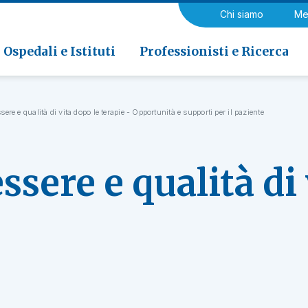
a di Riabilitazione EOC, Novaggio
gia
Chi siamo
Me
ria
Neurologia e Neurochirurgia
Medicina riabilitativa
 di Riabilitazione EOC, Faido
ogia e Medicina nucleare
Ospedali e Istituti
Professionisti e Ricerca
ere e qualità di vita dopo le terapie - Opportunità e supporti per il paziente
sere e qualità di 