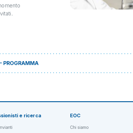
 momento
itati.
O - PROGRAMMA
sionisti e ricerca
EOC
nvianti
Chi siamo