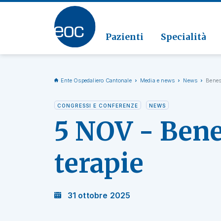
Clinic
Patolo
Geriat
Vai alla sezione
Clinica
Radiol
Pazienti
Specialità
Ente Ospedaliero Cantonale
Media e news
News
Beness
CONGRESSI E CONFERENZE
NEWS
5 NOV - Benes
terapie
31 ottobre 2025