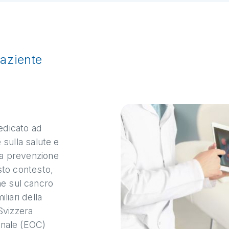
paziente
edicato ad
e sulla salute e
la prevenzione
esto contesto,
ne sul cancro
liari della
 Svizzera
onale (EOC)