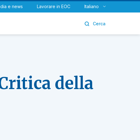
dia e news
Lavorare in EOC
Italiano
Urologia
Cerca
ritica della