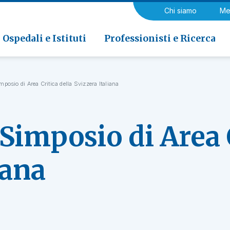
a di Riabilitazione EOC, Novaggio
gia
Chi siamo
Me
ria
Neurologia e Neurochirurgia
Medicina riabilitativa
 di Riabilitazione EOC, Faido
ogia e Medicina nucleare
Ospedali e Istituti
Professionisti e Ricerca
mposio di Area Critica della Svizzera Italiana
Simposio di Area C
iana