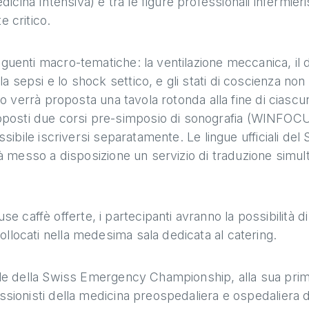
cina Intensiva) e tra le figure professionali infermier
e critico.
guenti macro-tematiche: la ventilazione meccanica, il do
 sepsi e lo shock settico, e gli stati di coscienza non 
lico verrà proposta una tavola rotonda alla fine di cias
posti due corsi pre-simposio di sonografia (WINFOCU
ossibile iscriversi separatamente. Le lingue ufficiali de
rrà messo a disposizione un servizio di traduzione simult
affè offerte, i partecipanti avranno la possibilità di 
llocati nella medesima sala dedicata al catering.
inale della Swiss Emergency Championship, alla sua prim
ssionisti della medicina preospedaliera e ospedaliera de