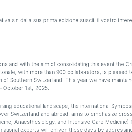
va sin dalla sua prima edizione susciti il vostro inte
ons and with the aim of consolidating this event the Cri
onale, with more than 900 collaborators, is pleased 
 of Southern Switzerland. This year we have maintaine
– October 1st, 2025.
ing educational landscape, the international Symposi
 over Switzerland and abroad, aims to emphasize cross
cine, Anaesthesiology, and Intensive Care Medicine) f
rnational experts will enliven these days by addressing