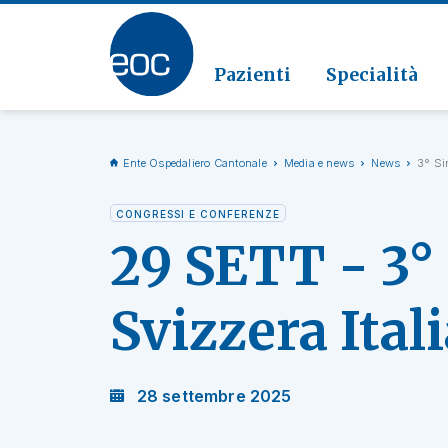
Clinic
Patolo
Geriat
Vai alla sezione
Clinica
Radiol
Pazienti
Specialità
Ente Ospedaliero Cantonale
Media e news
News
3° Si
CONGRESSI E CONFERENZE
29 SETT - 3° 
Svizzera Ital
28 settembre 2025