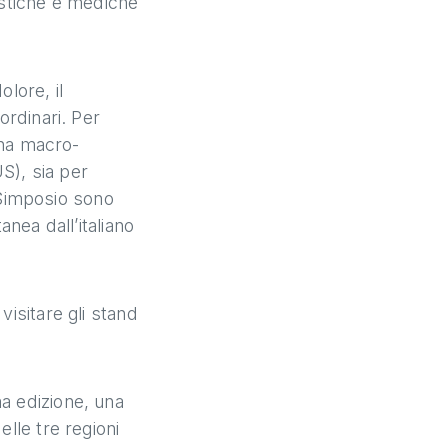
istiche e mediche
lore, il
ordinari. Per
cuna macro-
S), sia per
l Simposio sono
anea dall’italiano
visitare gli stand
a edizione, una
lle tre regioni