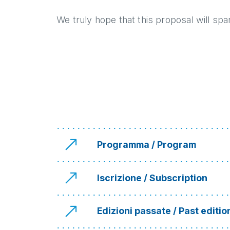
We truly hope that this proposal will sp
Programma / Program
Iscrizione / Subscription
Edizioni passate / Past editio