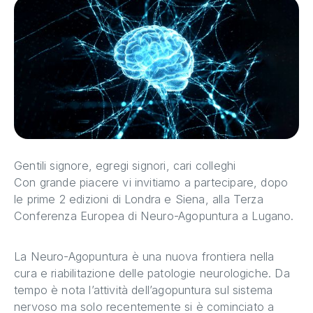
Gentili signore, egregi signori, cari colleghi
Con grande piacere vi invitiamo a partecipare, dopo
le prime 2 edizioni di Londra e Siena, alla Terza
Conferenza Europea di Neuro-Agopuntura a Lugano.
La Neuro-Agopuntura è una nuova frontiera nella
cura e riabilitazione delle patologie neurologiche. Da
tempo è nota l’attività dell’agopuntura sul sistema
nervoso ma solo recentemente si è cominciato a