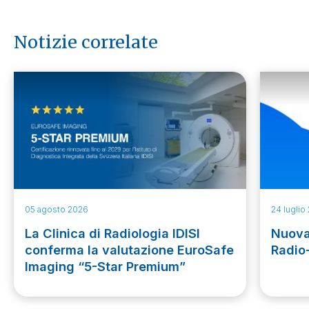
Notizie correlate
05 agosto 2026
24 luglio
La Clinica di Radiologia IDISI
Nuova
conferma la valutazione EuroSafe
Radio
Imaging “5-Star Premium”