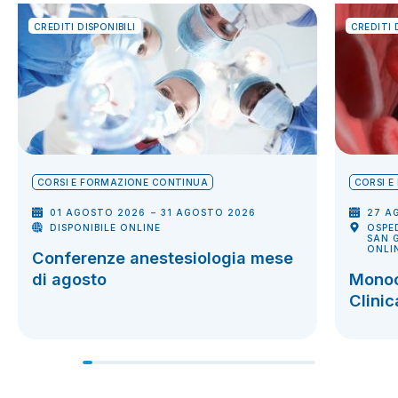
CREDITI DISPONIBILI
CREDITI 
CORSI E FORMAZIONE CONTINUA
CORSI 
-
01 AGOSTO 2026
31 AGOSTO 2026
27 A
DISPONIBILE ONLINE
OSPE
SAN G
ONLI
Conferenze anestesiologia mese
di agosto
Monoc
Clinic