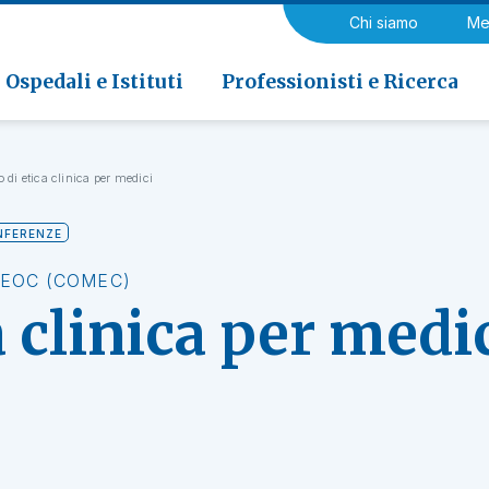
a di Riabilitazione EOC, Novaggio
gia
Chi siamo
Me
ria
Neurologia e Neurochirurgia
Medicina riabilitativa
 di Riabilitazione EOC, Faido
ogia e Medicina nucleare
Ospedali e Istituti
Professionisti e Ricerca
 di etica clinica per medici
NFERENZE
'EOC (COMEC)
a clinica per medi