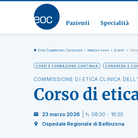
Clinic
Patolo
Geriat
Vai alla sezione
Clinica
Radiol
Pazienti
Specialità
Ente Ospedaliero Cantonale
Media e news
Eventi
Corso
CORSI E FORMAZIONE CONTINUA
CONGRESSI E CO
COMMISSIONE DI ETICA CLINICA DELL
Corso di etic
23 marzo 2026
h. 08:30 - 16:30
Ospedale Regionale di Bellinzona