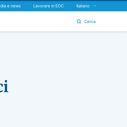
dia e news
Lavorare in EOC
Italiano
Urologia
Cerca
ci