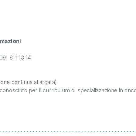
rmazioni
091 811 13 14
one continua allargata)
sciuto per il curriculum di specializzazione in onc