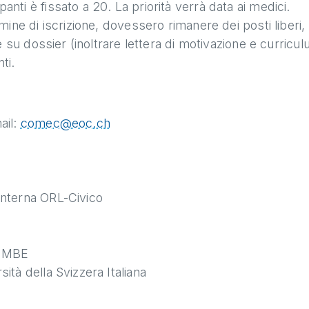
nti è fissato a 20. La priorità verrà data ai medici.
rmine di iscrizione, dovessero rimanere dei posti liberi,
te su dossier (inoltrare lettera di motivazione e curricul
ti.
ail:
comec@eoc.ch
Interna ORL-Civico
D MBE
ità della Svizzera Italiana