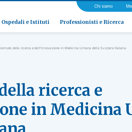
a di Riabilitazione EOC, Novaggio
gia
Chi siamo
Me
ria
Neurologia e Neurochirurgia
Medicina riabilitativa
 di Riabilitazione EOC, Faido
ogia e Medicina nucleare
Ospedali e Istituti
Professionisti e Ricerca
iornata della ricerca e dell’Innovazione in Medicina Umana della Svizzera Italiana
della ricerca e
ione in Medicina 
iana