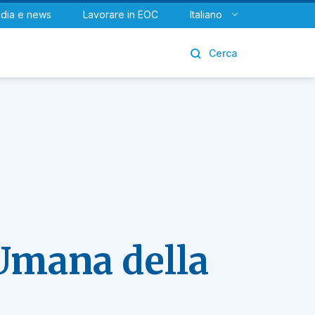
dia e news
Lavorare in EOC
Italiano
Urologia
Cerca
Umana della