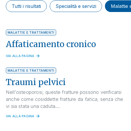
Tutti i risultati
Specialità e servizi
Malattie 
MALATTIE E TRATTAMENTI
Affaticamento cronico
VAI ALLA PAGINA
MALATTIE E TRATTAMENTI
Traumi pelvici
Nell'osteoporosi, queste fratture possono verificarsi
anche come cosiddette fratture da
fatica
, senza che
vi sia stata una caduta....
VAI ALLA PAGINA